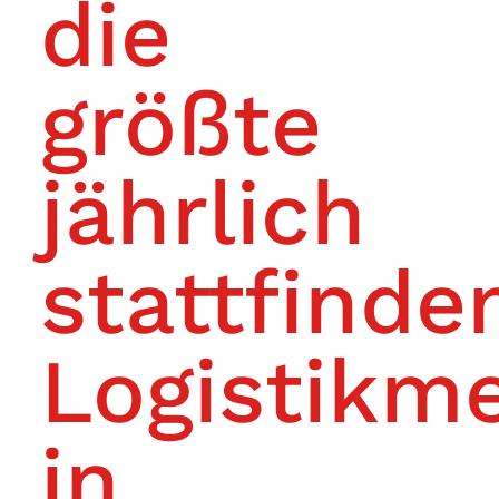
die
größte
jährlich
stattfinde
Logistikm
in