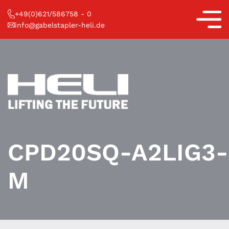
Skip
+49(0)621/586758 - 0
to
info@gabelstapler-heli.de
content
CPD20SQ-A2LIG3-
M