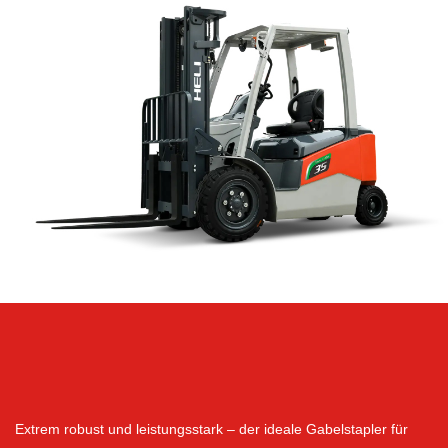
Extrem robust und leistungsstark – der ideale Gabelstapler für