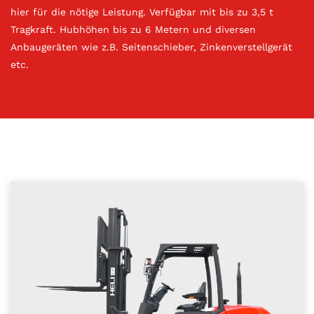
hier für die nötige Leistung. Verfügbar mit bis zu 3,5 t
Tragkraft. Hubhöhen bis zu 6 Metern und diversen
Anbaugeräten wie z.B. Seitenschieber, Zinkenverstellgerät
etc.